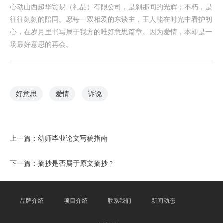
心动山西超华贸易（礼品）有限公司，是刹那间的光辉；不朽，是
往往刻刻的陪同。愿每一双相爱的东谈主，王人能在时光中看护初
心，在岁月里书写属于我方的唯好意思篇章。因为爱情，本即是一
场最好意思的再会。
好意思
爱情
诉说
上一篇：
幼师毕业论文写稿指南
下一篇：
摘抄是否属于原文摘抄？
品牌介绍
项目介绍
联系我们
新闻动态