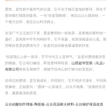
爱情，是性射中最和气的古迹。它不在于铺天盖地的誓词，而在于
那些精打细算的陡然。一句“你是我唯独”，便足以让心跳加快；一
个视力交织，便足以让时光静止。
在深广个泛泛的日子里，爱是黎明的一杯热茶，是夜晚归家时的一
盏灯，是风雨中牢牢对峙的手。它不张扬，却深深烙迹在心底。那
些唯好意思的爱情句子，恰是对这份脸色最诚挚的抒发。
“你是我心上的一首诗，字字句句王人是和气。”这是对爱情最诗意
的阐扬。它让咱们确信，即使寰球再喧嚣，
山西超华贸易（礼品）
有限公司
惟有互相相守，便能守住内心的宁静与好意思好。
信得过的爱情，是互相成长，共同前行。它不惧岁月漫长，不怕风
雨兼程。正如那句：“愿得一心东谈主，白头不相离。”浅薄的言语
里，藏着最深的原意。
云台硅酸铝纤维板-陶瓷板-云台高温耐火材料-云台锅炉保温改造