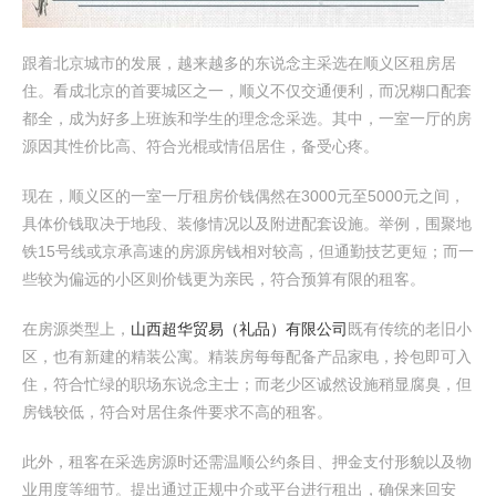
跟着北京城市的发展，越来越多的东说念主采选在顺义区租房居
住。看成北京的首要城区之一，顺义不仅交通便利，而况糊口配套
都全，成为好多上班族和学生的理念念采选。其中，一室一厅的房
源因其性价比高、符合光棍或情侣居住，备受心疼。
现在，顺义区的一室一厅租房价钱偶然在3000元至5000元之间，
具体价钱取决于地段、装修情况以及附进配套设施。举例，围聚地
铁15号线或京承高速的房源房钱相对较高，但通勤技艺更短；而一
些较为偏远的小区则价钱更为亲民，符合预算有限的租客。
在房源类型上，
山西超华贸易（礼品）有限公司
既有传统的老旧小
区，也有新建的精装公寓。精装房每每配备产品家电，拎包即可入
住，符合忙绿的职场东说念主士；而老少区诚然设施稍显腐臭，但
房钱较低，符合对居住条件要求不高的租客。
此外，租客在采选房源时还需温顺公约条目、押金支付形貌以及物
业用度等细节。提出通过正规中介或平台进行租出，确保来回安